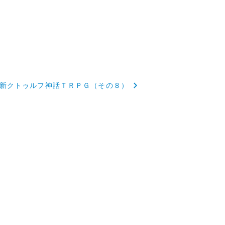
新クトゥルフ神話ＴＲＰＧ（その８）