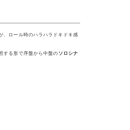
が、ロール時のハラハラドキドキ感
照する形で序盤から中盤の
ソロシナ