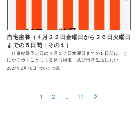
自宅療養（４月２２日金曜日から２６日火曜日
までの５日間：その１）
仕事復帰予定日の４月２７日水曜日までの５日間は、と
にかく歩くことによる体力回復、及び日常生活におい...
2024年2月16日
ついこつ鳥
1
2
…
11
次
投
の
稿
ペ
ー
の
ジ