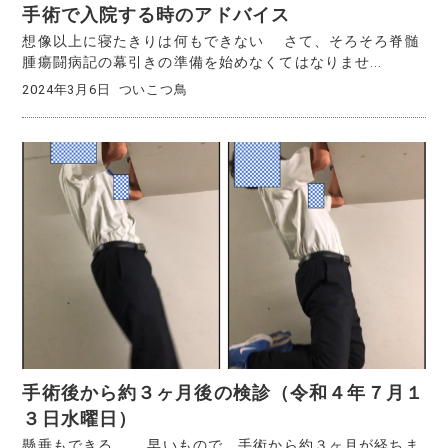
手術で入院する時のアドバイス
想像以上に寝たきりは何もできない さて、そろそろ脊髄
腫瘍闘病記の幕引きの準備を始めなくてはなりませ...
2024年3月6日
ついこつ鳥
手術後から約３ヶ月後の検診（令和４年７月１
３日水曜日）
懸垂もできる 早いもので、手術から約３ヶ月が経ちま