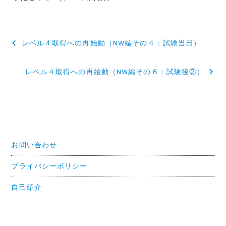
投
レベル４取得への再始動（NW編その４：試験当日）
稿
レベル４取得への再始動（NW編その６：試験後②）
ナ
ビ
ゲ
ー
お問い合わせ
シ
ョ
プライバシーポリシー
ン
自己紹介