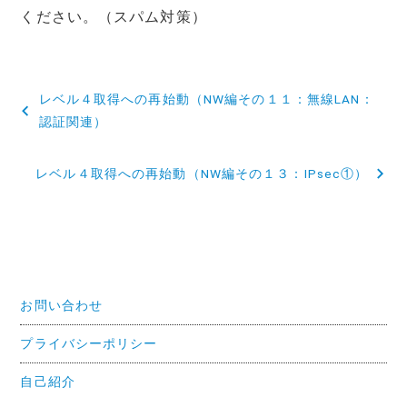
ください。（スパム対策）
投
レベル４取得への再始動（NW編その１１：無線LAN：
稿
認証関連）
ナ
レベル４取得への再始動（NW編その１３：IPsec①）
ビ
ゲ
ー
シ
お問い合わせ
ョ
プライバシーポリシー
ン
自己紹介