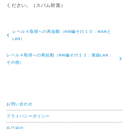
ください。（スパム対策）
投
レベル４取得への再始動（NW編その１０：WANと
稿
LAN）
ナ
レベル４取得への再始動（NW編その１２：無線LAN：
ビ
その他）
ゲ
ー
シ
ョ
お問い合わせ
ン
プライバシーポリシー
自己紹介