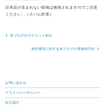
日本語が含まれない投稿は無視されますのでご注意
ください。（スパム対策）
投
本ブログのマスコット紹介
稿
著作権等に対する本ブログの具体的方針
ナ
ビ
ゲ
ー
お問い合わせ
シ
ョ
プライバシーポリシー
ン
自己紹介