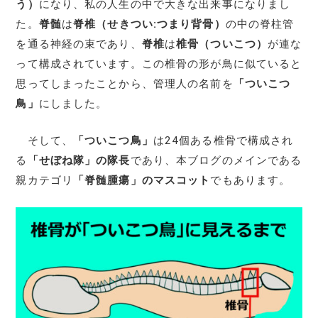
う）
になり、私の人生の中で大きな出来事になりまし
た。
脊髄
は
脊椎（せきつい:つまり背骨）
の中の脊柱管
を通る神経の束であり、
脊椎
は
椎骨（ついこつ）
が連な
って構成されています。この椎骨の形が鳥に似ていると
思ってしまったことから、管理人の名前を
「ついこつ
鳥」
にしました。
そして、
「ついこつ鳥」
は24個ある椎骨で構成され
る
「せぼね隊」の隊長
であり、本ブログのメインである
親カテゴリ
「脊髄腫瘍」のマスコット
でもあります。