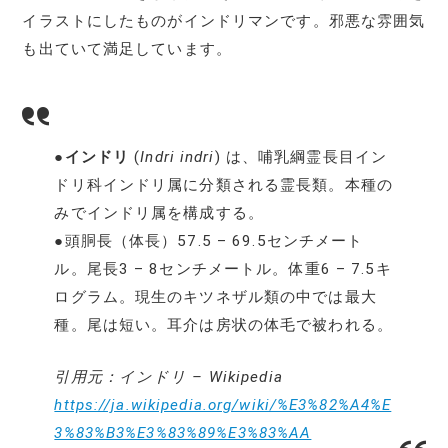
イラストにしたものがインドリマンです。邪悪な雰囲気
も出ていて満足しています。
●
インドリ
(
Indri indri
) は、哺乳綱霊長目イン
ドリ科インドリ属に分類される霊長類。本種の
みでインドリ属を構成する。
●頭胴長（体長）57.5 – 69.5センチメート
ル。尾長3 – 8センチメートル。体重6 – 7.5キ
ログラム。現生のキツネザル類の中では最大
種。尾は短い。耳介は房状の体毛で被われる。
引用元：インドリ – Wikipedia
https://ja.wikipedia.org/wiki/%E3%82%A4%E
3%83%B3%E3%83%89%E3%83%AA