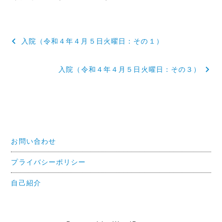
投
入院（令和４年４月５日火曜日：その１）
稿
入院（令和４年４月５日火曜日：その３）
ナ
ビ
ゲ
ー
お問い合わせ
シ
ョ
プライバシーポリシー
ン
自己紹介