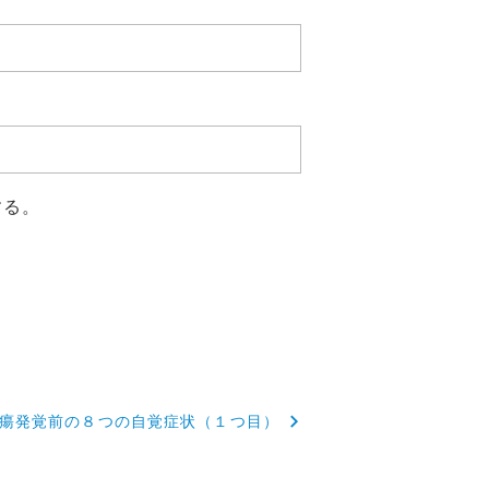
する。
瘍発覚前の８つの自覚症状（１つ目）