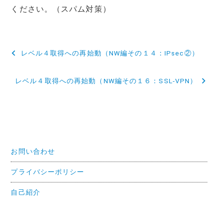
ください。（スパム対策）
投
レベル４取得への再始動（NW編その１４：IPsec②）
稿
レベル４取得への再始動（NW編その１６：SSL-VPN）
ナ
ビ
ゲ
ー
お問い合わせ
シ
ョ
プライバシーポリシー
ン
自己紹介