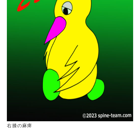
右膝の麻痺