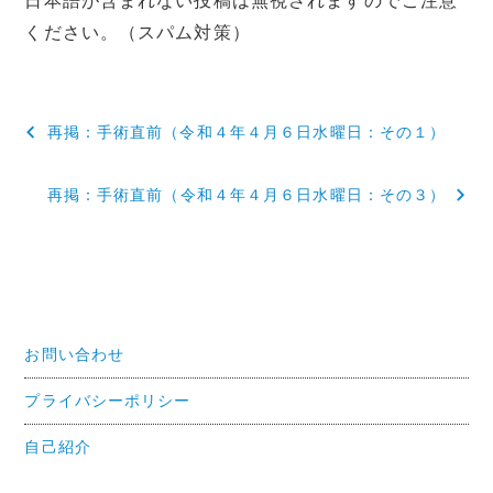
日本語が含まれない投稿は無視されますのでご注意
ください。（スパム対策）
投
再掲：手術直前（令和４年４月６日水曜日：その１）
稿
再掲：手術直前（令和４年４月６日水曜日：その３）
ナ
ビ
ゲ
ー
お問い合わせ
シ
ョ
プライバシーポリシー
ン
自己紹介