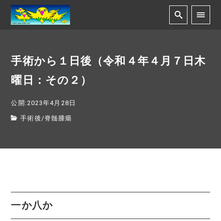
手術から１日後（令和４年４月７日木
曜日：その２）
公開:2023年4月28日
手術後
/
脊髄腫瘍
一か八か