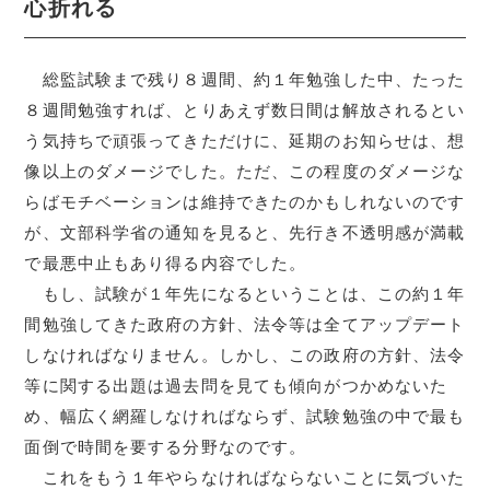
心折れる
総監試験まで残り８週間、約１年勉強した中、たった
８週間勉強すれば、とりあえず数日間は解放されるとい
う気持ちで頑張ってきただけに、延期のお知らせは、想
像以上のダメージでした。ただ、この程度のダメージな
らばモチベーションは維持できたのかもしれないのです
が、文部科学省の通知を見ると、先行き不透明感が満載
で最悪中止もあり得る内容でした。
もし、試験が１年先になるということは、この約１年
間勉強してきた政府の方針、法令等は全てアップデート
しなければなりません。しかし、この政府の方針、法令
等に関する出題は過去問を見ても傾向がつかめないた
め、幅広く網羅しなければならず、試験勉強の中で最も
面倒で時間を要する分野なのです。
これをもう１年やらなければならないことに気づいた