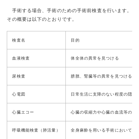
手術する場合、手術のための手術前検査を行います。
その概要は以下のとおりです。
検査名
目的
血液検査
体全体の異常を見つける
尿検査
膀胱、腎臓等の異常を見つける
心電図
日常生活に支障のない程度の隠れ
心臓エコー
心臓の収縮力や心臓の血流等の心
呼吸機能検査（肺活量）
全身麻酔を用いる手術においては