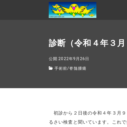
診断（令和４年３月
公開:2022年9月26日
手術前
/
脊髄腫瘍
初診から２日後の令和４年３月９
るさい検査と聞いています。これで