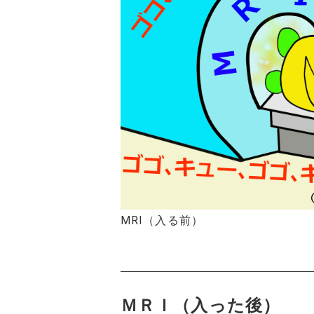
MRI（入る前）
ＭＲＩ（入った後）