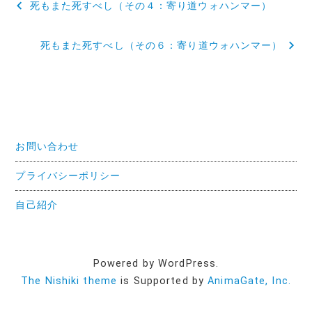
死もまた死すべし（その４：寄り道ウォハンマー）
稿
死もまた死すべし（その６：寄り道ウォハンマー）
ナ
ビ
ゲ
ー
お問い合わせ
シ
ョ
プライバシーポリシー
ン
自己紹介
Powered by WordPress.
The Nishiki theme
is Supported by
AnimaGate, Inc.