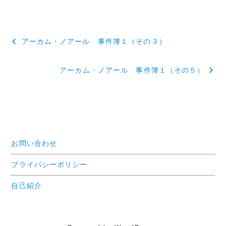
投
アーカム・ノアール 事件簿１（その３）
稿
アーカム・ノアール 事件簿１（その５）
ナ
ビ
ゲ
ー
お問い合わせ
シ
ョ
プライバシーポリシー
ン
自己紹介